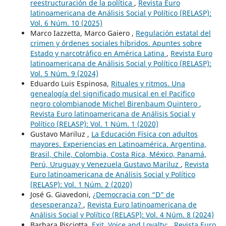
reestructuración de la política
,
Revista Euro
latinoamericana de Análisis Social y Político (RELASP):
Vol. 6 Núm. 10 (2025)
Marco Iazzetta, Marco Gaiero ,
Regulación estatal del
crimen y órdenes sociales híbridos. Apuntes sobre
Estado y narcotráfico en América Latina
,
Revista Euro
latinoamericana de Análisis Social y Político (RELASP):
Vol. 5 Núm. 9 (2024)
Eduardo Luis Espinosa,
Rituales y ritmos. Una
genealogía del significado musical en el Pacífico
negro colombianode Michel Birenbaum Quintero
,
Revista Euro latinoamericana de Análisis Social y
Político (RELASP): Vol. 1 Núm. 1 (2020)
Gustavo Mariluz ,
La Educación Física con adultos
mayores. Experiencias en Latinoamérica. Argentina,
Brasil, Chile, Colombia, Costa Rica, México, Panamá,
Perú, Uruguay y Venezuela Gustavo Mariluz
,
Revista
Euro latinoamericana de Análisis Social y Político
(RELASP): Vol. 1 Núm. 2 (2020)
José G. Giavedoni,
¿Democracia con “D” de
desesperanza?
,
Revista Euro latinoamericana de
Análisis Social y Político (RELASP): Vol. 4 Núm. 8 (2024)
Barbara Pisciotta,
Exit, Voice and Loyalty:
,
Revista Euro