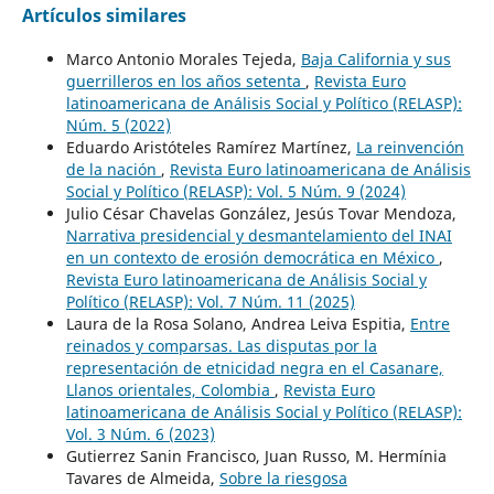
Artículos similares
Marco Antonio Morales Tejeda,
Baja California y sus
guerrilleros en los años setenta
,
Revista Euro
latinoamericana de Análisis Social y Político (RELASP):
Núm. 5 (2022)
Eduardo Aristóteles Ramírez Martínez,
La reinvención
de la nación
,
Revista Euro latinoamericana de Análisis
Social y Político (RELASP): Vol. 5 Núm. 9 (2024)
Julio César Chavelas González, Jesús Tovar Mendoza,
Narrativa presidencial y desmantelamiento del INAI
en un contexto de erosión democrática en México
,
Revista Euro latinoamericana de Análisis Social y
Político (RELASP): Vol. 7 Núm. 11 (2025)
Laura de la Rosa Solano, Andrea Leiva Espitia,
Entre
reinados y comparsas. Las disputas por la
representación de etnicidad negra en el Casanare,
Llanos orientales, Colombia
,
Revista Euro
latinoamericana de Análisis Social y Político (RELASP):
Vol. 3 Núm. 6 (2023)
Gutierrez Sanin Francisco, Juan Russo, M. Hermínia
Tavares de Almeida,
Sobre la riesgosa