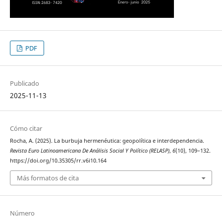
PDF
Publicado
2025-11-13
Cómo citar
Rocha, A. (2025). La burbuja hermenéutica: geopolítica e interdependencia.
Revista Euro Latinoamericana De Análisis Social Y Político (RELASP)
,
6
(10), 109–132.
https://doi.org/10.35305/rr.v6i10.164
Más formatos de cita
Número