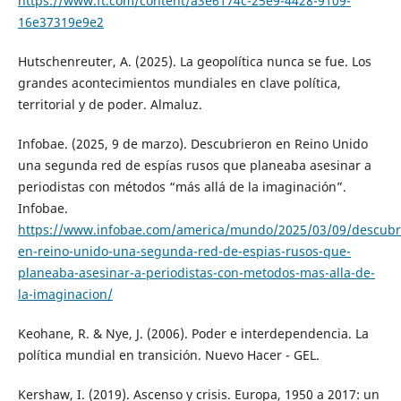
https://www.ft.com/content/a3e6174c-25e9-4428-9109-
16e37319e9e2
Hutschenreuter, A. (2025). La geopolítica nunca se fue. Los
grandes acontecimientos mundiales en clave política,
territorial y de poder. Almaluz.
Infobae. (2025, 9 de marzo). Descubrieron en Reino Unido
una segunda red de espías rusos que planeaba asesinar a
periodistas con métodos “más allá de la imaginación”.
Infobae.
https://www.infobae.com/america/mundo/2025/03/09/descubr
en-reino-unido-una-segunda-red-de-espias-rusos-que-
planeaba-asesinar-a-periodistas-con-metodos-mas-alla-de-
la-imaginacion/
Keohane, R. & Nye, J. (2006). Poder e interdependencia. La
política mundial en transición. Nuevo Hacer - GEL.
Kershaw, I. (2019). Ascenso y crisis. Europa, 1950 a 2017: un