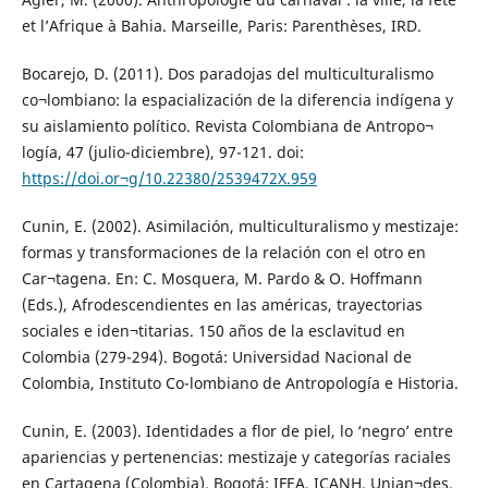
et l’Afrique à Bahia. Marseille, Paris: Parenthèses, IRD.
Bocarejo, D. (2011). Dos paradojas del multiculturalismo
co¬lombiano: la espacialización de la diferencia indígena y
su aislamiento político. Revista Colombiana de Antropo¬
logía, 47 (julio-diciembre), 97-121. doi:
https://doi.or¬g/10.22380/2539472X.959
Cunin, E. (2002). Asimilación, multiculturalismo y mestizaje:
formas y transformaciones de la relación con el otro en
Car¬tagena. En: C. Mosquera, M. Pardo & O. Hoffmann
(Eds.), Afrodescendientes en las américas, trayectorias
sociales e iden¬titarias. 150 años de la esclavitud en
Colombia (279-294). Bogotá: Universidad Nacional de
Colombia, Instituto Co-lombiano de Antropología e Historia.
Cunin, E. (2003). Identidades a flor de piel, lo ‘negro’ entre
apariencias y pertenencias: mestizaje y categorías raciales
en Cartagena (Colombia). Bogotá: IFEA, ICANH, Unian¬des,