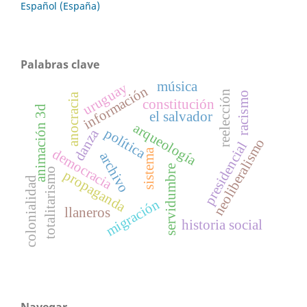
Español (España)
Palabras clave
música
uruguay
información
reelección
racismo
anocracia
constitución
animación 3d
el salvador
arqueología
política
danza
neoliberalismo
presidencial
democracia
sistema
archivo
servidumbre
totalitarismo
propaganda
colonialidad
migración
llaneros
historia social
Navegar