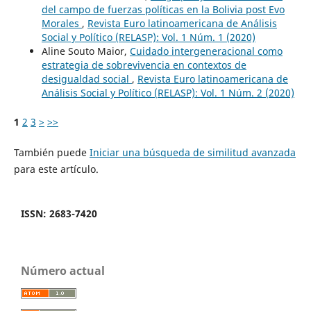
del campo de fuerzas políticas en la Bolivia post Evo
Morales
,
Revista Euro latinoamericana de Análisis
Social y Político (RELASP): Vol. 1 Núm. 1 (2020)
Aline Souto Maior,
Cuidado intergeneracional como
estrategia de sobrevivencia en contextos de
desigualdad social
,
Revista Euro latinoamericana de
Análisis Social y Político (RELASP): Vol. 1 Núm. 2 (2020)
1
2
3
>
>>
También puede
Iniciar una búsqueda de similitud avanzada
para este artículo.
ISSN: 2683-7420
Número actual