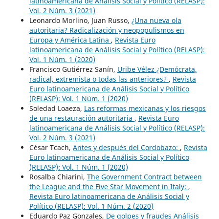
latinoamericana de Análisis Social y Político (RELASP):
Vol. 2 Núm. 3 (2021)
Leonardo Morlino, Juan Russo,
¿Una nueva ola
autoritaria? Radicalización y neopopulismos en
Europa y América Latina
,
Revista Euro
latinoamericana de Análisis Social y Político (RELASP):
Vol. 1 Núm. 1 (2020)
Francisco Gutiérrez Sanín,
Uribe Vélez ¿Demócrata,
radical, extremista o todas las anteriores?
,
Revista
Euro latinoamericana de Análisis Social y Político
(RELASP): Vol. 1 Núm. 1 (2020)
Soledad Loaeza,
Las reformas mexicanas y los riesgos
de una restauración autoritaria
,
Revista Euro
latinoamericana de Análisis Social y Político (RELASP):
Vol. 2 Núm. 3 (2021)
César Tcach,
Antes y después del Cordobazo:
,
Revista
Euro latinoamericana de Análisis Social y Político
(RELASP): Vol. 1 Núm. 1 (2020)
Rosalba Chiarini,
The Government Contract between
the League and the Five Star Movement in Italy:
,
Revista Euro latinoamericana de Análisis Social y
Político (RELASP): Vol. 1 Núm. 2 (2020)
Eduardo Paz Gonzales,
De golpes y fraudes Análisis