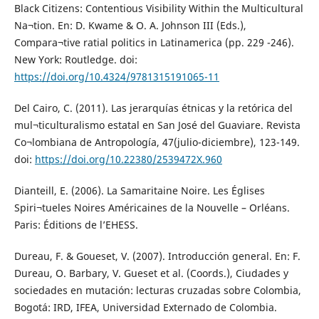
Black Citizens: Contentious Visibility Within the Multicultural
Na¬tion. En: D. Kwame & O. A. Johnson III (Eds.),
Compara¬tive ratial politics in Latinamerica (pp. 229 -246).
New York: Routledge. doi:
https://doi.org/10.4324/9781315191065-11
Del Cairo, C. (2011). Las jerarquías étnicas y la retórica del
mul¬ticulturalismo estatal en San José del Guaviare. Revista
Co¬lombiana de Antropología, 47(julio-diciembre), 123-149.
doi:
https://doi.org/10.22380/2539472X.960
Dianteill, E. (2006). La Samaritaine Noire. Les Églises
Spiri¬tueles Noires Américaines de la Nouvelle – Orléans.
Paris: Éditions de l’EHESS.
Dureau, F. & Goueset, V. (2007). Introducción general. En: F.
Dureau, O. Barbary, V. Gueset et al. (Coords.), Ciudades y
sociedades en mutación: lecturas cruzadas sobre Colombia,
Bogotá: IRD, IFEA, Universidad Externado de Colombia.