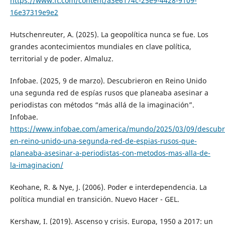
https://www.ft.com/content/a3e6174c-25e9-4428-9109-
16e37319e9e2
Hutschenreuter, A. (2025). La geopolítica nunca se fue. Los
grandes acontecimientos mundiales en clave política,
territorial y de poder. Almaluz.
Infobae. (2025, 9 de marzo). Descubrieron en Reino Unido
una segunda red de espías rusos que planeaba asesinar a
periodistas con métodos “más allá de la imaginación”.
Infobae.
https://www.infobae.com/america/mundo/2025/03/09/descubr
en-reino-unido-una-segunda-red-de-espias-rusos-que-
planeaba-asesinar-a-periodistas-con-metodos-mas-alla-de-
la-imaginacion/
Keohane, R. & Nye, J. (2006). Poder e interdependencia. La
política mundial en transición. Nuevo Hacer - GEL.
Kershaw, I. (2019). Ascenso y crisis. Europa, 1950 a 2017: un