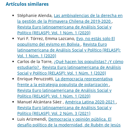
Artículos similares
Stéphanie Alenda,
Las ambivalencias de la derecha en
la gestión de la Primavera Chilena de 2019-2020
,
Revista Euro latinoamericana de Análisis Social y
Político (RELASP): Vol. 1 Núm. 1 (2020)
Yuri F. Tórrez, Emma Lazcano,
Evo, no estás solo El
populismo del evismo en Bolivia
,
Revista Euro
latinoamericana de Análisis Social y Político (RELASP):
Vol. 1 Núm. 1 (2020)
Carlos de la Torre,
¿Qué hacen los populistas? ¿Y cómo
estudiarlo?
,
Revista Euro latinoamericana de Análisis
Social y Político (RELASP): Vol. 1 Núm. 1 (2020)
Enrique Peruzzotti,
La democracia representativa
frente a la estrategia populista de polarización
,
Revista Euro latinoamericana de Análisis Social y
Político (RELASP): Vol. 1 Núm. 1 (2020)
Manuel Alcántara Sáez ,
América Latina 2020-2021
,
Revista Euro latinoamericana de Análisis Social y
Político (RELASP): Vol. 2 Núm. 3 (2021)
Luis Arizmendi,
Democracia y opinión pública. El
desafío político de la modernidad, de Rubén de Jesús