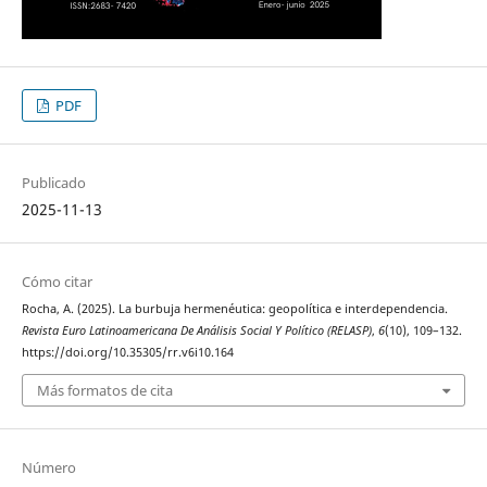
PDF
Publicado
2025-11-13
Cómo citar
Rocha, A. (2025). La burbuja hermenéutica: geopolítica e interdependencia.
Revista Euro Latinoamericana De Análisis Social Y Político (RELASP)
,
6
(10), 109–132.
https://doi.org/10.35305/rr.v6i10.164
Más formatos de cita
Número