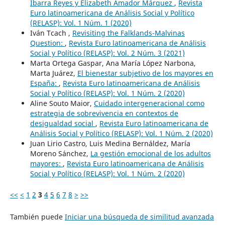
Ibarra Reyes y Elizabeth Amador Márquez
,
Revista
Euro latinoamericana de Análisis Social y Político
(RELASP): Vol. 1 Núm. 1 (2020)
Iván Tcach ,
Revisiting the Falklands-Malvinas
Question:
,
Revista Euro latinoamericana de Análisis
Social y Político (RELASP): Vol. 2 Núm. 3 (2021)
Marta Ortega Gaspar, Ana María López Narbona,
Marta Juárez,
El bienestar subjetivo de los mayores en
España:
,
Revista Euro latinoamericana de Análisis
Social y Político (RELASP): Vol. 1 Núm. 2 (2020)
Aline Souto Maior,
Cuidado intergeneracional como
estrategia de sobrevivencia en contextos de
desigualdad social
,
Revista Euro latinoamericana de
Análisis Social y Político (RELASP): Vol. 1 Núm. 2 (2020)
Juan Lirio Castro, Luis Medina Bernáldez, María
Moreno Sánchez,
La gestión emocional de los adultos
mayores:
,
Revista Euro latinoamericana de Análisis
Social y Político (RELASP): Vol. 1 Núm. 2 (2020)
<<
<
1
2
3
4
5
6
7
8
>
>>
También puede
Iniciar una búsqueda de similitud avanzada