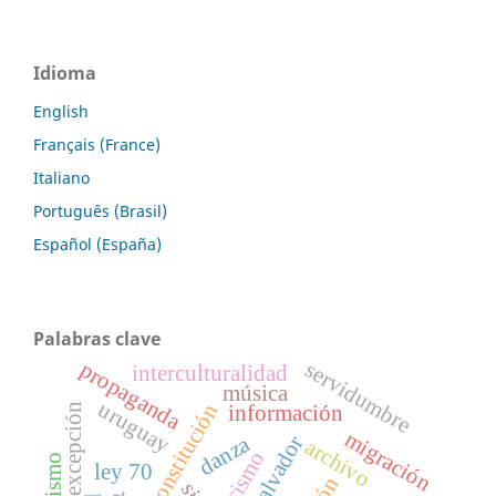
Idioma
English
Français (France)
Italiano
Português (Brasil)
Español (España)
Palabras clave
servidumbre
propaganda
interculturalidad
música
uruguay
constitución
información
migración
danza
el salvador
archivo
racismo
ley 70