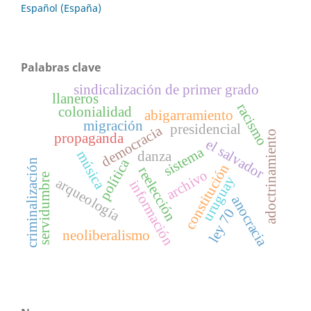
Español (España)
Palabras clave
sindicalización de primer grado
llaneros
racismo
colonialidad
abigarramiento
migración
presidencial
democracia
adoctrinamiento
propaganda
el salvador
sistema
música
danza
política
criminalización
constitución
reelección
archivo
servidumbre
uruguay
arqueología
información
anocracia
ley 70
neoliberalismo