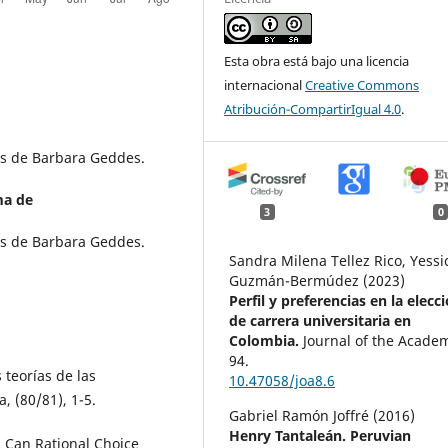
Esta obra está bajo una licencia
internacional
Creative Commons
Atribución-CompartirIgual 4.0
.
es de Barbara Geddes.
ma de
3
0
es de Barbara Geddes.
Sandra Milena Tellez Rico, Yessi
Guzmán-Bermúdez (2023)
Perfil y preferencias en la elecc
de carrera universitaria en
Colombia.
Journal of the Acade
94.
s teorías de las
10.47058/joa8.6
, (80/81), 1-5.
Gabriel Ramón Joffré (2016)
Henry Tantaleán. Peruvian
. Can Rational Choice