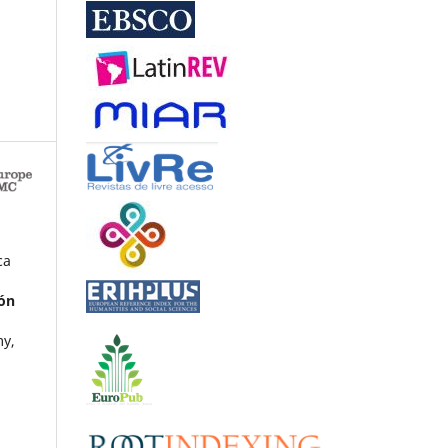
ca
ión
my,