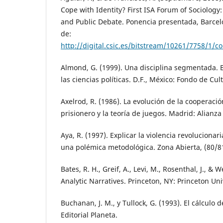
Cope with Identity? First ISA Forum of Sociology
and Public Debate. Ponencia presentada, Barce
de:
http://digital.csic.es/bitstream/10261/7758/1/
Almond, G. (1999). Una disciplina segmentada. E
las ciencias políticas. D.F., México: Fondo de Cu
Axelrod, R. (1986). La evolución de la cooperació
prisionero y la teoría de juegos. Madrid: Alianza 
Aya, R. (1997). Explicar la violencia revoluciona
una polémica metodológica. Zona Abierta, (80/81
Bates, R. H., Greif, A., Levi, M., Rosenthal, J., & W
Analytic Narratives. Princeton, NY: Princeton Uni
Buchanan, J. M., y Tullock, G. (1993). El cálculo
Editorial Planeta.