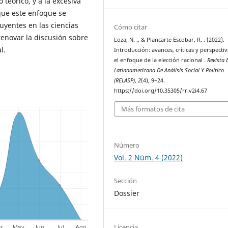
 teórico, y a la excesiva
 que este enfoque se
uyentes en las ciencias
Cómo citar
enovar la discusión sobre
Loza, N. ., & Plancarte Escobar, R. . (2022).
l.
Introducción: avances, críticas y perspecti
el enfoque de la elección racional .
Revista 
Latinoamericana De Análisis Social Y Político
(RELASP)
,
2
(4), 9–24.
https://doi.org/10.35305/rr.v2i4.67
Más formatos de cita
Número
Vol. 2 Núm. 4 (2022)
Sección
Dossier
Licencia