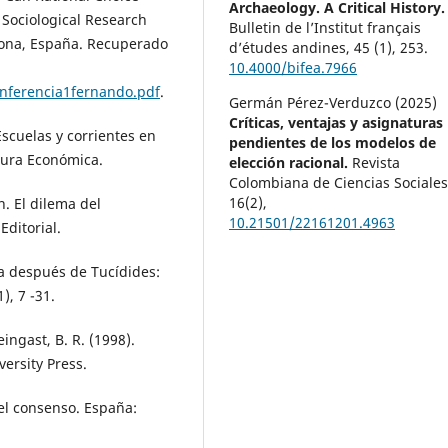
Archaeology. A Critical History.
: Sociological Research
Bulletin de l’Institut français
lona, España. Recuperado
d’études andines,
45 (1)
,
253.
10.4000/bifea.7966
conferencia1fernando.pdf
.
Germán Pérez-Verduzco (2025)
Críticas, ventajas y asignaturas
scuelas y corrientes en
pendientes de los modelos de
ltura Económica.
elección racional.
Revista
Colombiana de Ciencias Sociales
16
(2),
n. El dilema del
10.21501/22161201.4963
Editorial.
ria después de Tucídides:
), 7 -31.
eingast, B. R. (1998).
versity Press.
 del consenso. España: