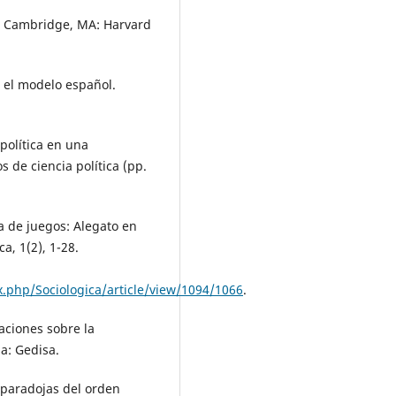
y. Cambridge, MA: Harvard
: el modelo español.
política en una
s de ciencia política (pp.
ía de juegos: Alegato en
a, 1(2), 1-28.
.php/Sociologica/article/view/1094/1066
.
gaciones sobre la
na: Gedisa.
s paradojas del orden