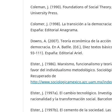
Coleman, J. (1990). Foundations of Social Theor
University Press.
Colomer, J. (1998). La transición a la democracia
España: Editorial Anagrama.
Downs, A. (2007). Teoría económica de la acción 
democracia. En A. Batlle. (Ed.), Diez textos básico
93-111). España: Editorial Ariel.
Elster, J. (1986). Marxismo, funcionalismo y teor
favor del individualismo metodológico. Sociológic
Recuperado de
http://www.sociologicamexico.azc.uam.mx/index
Elster, J. (1997a). El cambio tecnológico. Investi
racionalidad y la transformación social. Barcelo
Elster, J. (1997b). El cemento de la sociedad. La