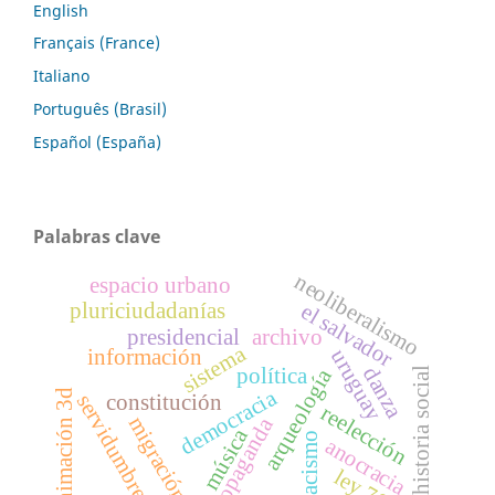
English
Français (France)
Italiano
Português (Brasil)
Español (España)
Palabras clave
neoliberalismo
espacio urbano
pluriciudadanías
el salvador
presidencial
archivo
sistema
información
uruguay
danza
política
arqueología
historia social
democracia
animación 3d
servidumbre
constitución
reelección
migración
propaganda
música
racismo
anocracia
ley 70