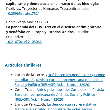
capitalismo y democracia en el marco de las ideologías
flexibles.
Trayectorias Humanas Trascontinentales,
10.25965/trahs.7521
Daniel Vega Macías (2021)
La pandemia del COVID-19 en el discurso antimigratorio
y xenófobo en Europa y Estados Unidos.
Estudios
Fronterizos,
22
,
10.21670/ref.2103066
Artículos similares
Carlos de la Torre,
¿Qué hacen los populistas? ¿Y cómo
estudiarlo?
,
Revista Euro latinoamericana de Análisis
Social y Político (RELASP): Vol. 1 Núm. 1 (2020)
César Tcach,
Antes y después del Cordobazo:
,
Revista
Euro latinoamericana de Análisis Social y Político
(RELASP): Vol. 1 Núm. 1 (2020)
Enrique Peruzzotti,
La democracia representativa
frente a la estrategia populista de polarización
,