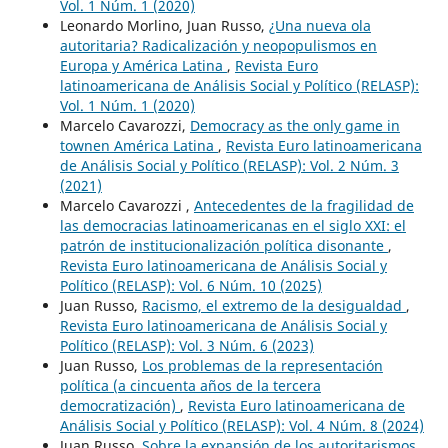
Vol. 1 Núm. 1 (2020)
Leonardo Morlino, Juan Russo,
¿Una nueva ola
autoritaria? Radicalización y neopopulismos en
Europa y América Latina
,
Revista Euro
latinoamericana de Análisis Social y Político (RELASP):
Vol. 1 Núm. 1 (2020)
Marcelo Cavarozzi,
Democracy as the only game in
townen América Latina
,
Revista Euro latinoamericana
de Análisis Social y Político (RELASP): Vol. 2 Núm. 3
(2021)
Marcelo Cavarozzi ,
Antecedentes de la fragilidad de
las democracias latinoamericanas en el siglo XXI: el
patrón de institucionalización política disonante
,
Revista Euro latinoamericana de Análisis Social y
Político (RELASP): Vol. 6 Núm. 10 (2025)
Juan Russo,
Racismo, el extremo de la desigualdad
,
Revista Euro latinoamericana de Análisis Social y
Político (RELASP): Vol. 3 Núm. 6 (2023)
Juan Russo,
Los problemas de la representación
política (a cincuenta años de la tercera
democratización)
,
Revista Euro latinoamericana de
Análisis Social y Político (RELASP): Vol. 4 Núm. 8 (2024)
Juan Russo,
Sobre la expansión de los autoritarismos
,