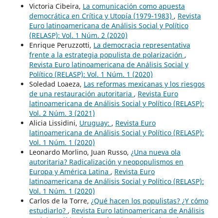
Victoria Cibeira,
La comunicación como apuesta
democrática en Crítica y Utopía (1979-1983)
,
Revista
Euro latinoamericana de Análisis Social y Político
(RELASP): Vol. 1 Núm. 2 (2020)
Enrique Peruzzotti,
La democracia representativa
frente a la estrategia populista de polarización
,
Revista Euro latinoamericana de Análisis Social y
Político (RELASP): Vol. 1 Núm. 1 (2020)
Soledad Loaeza,
Las reformas mexicanas y los riesgos
de una restauración autoritaria
,
Revista Euro
latinoamericana de Análisis Social y Político (RELASP):
Vol. 2 Núm. 3 (2021)
Alicia Lissidini,
Uruguay:
,
Revista Euro
latinoamericana de Análisis Social y Político (RELASP):
Vol. 1 Núm. 1 (2020)
Leonardo Morlino, Juan Russo,
¿Una nueva ola
autoritaria? Radicalización y neopopulismos en
Europa y América Latina
,
Revista Euro
latinoamericana de Análisis Social y Político (RELASP):
Vol. 1 Núm. 1 (2020)
Carlos de la Torre,
¿Qué hacen los populistas? ¿Y cómo
estudiarlo?
,
Revista Euro latinoamericana de Análisis