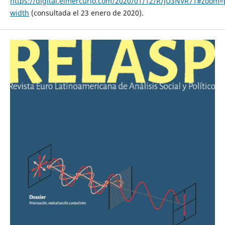
https://digital.elmercurio.com/2020/01/12/R/JU3NVR71#zoom=
width
(consultada el 23 enero de 2020).