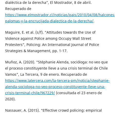
dialéctica de la derecha”, El Mostrador, 8 de abril.
Recuperado de
https://www.elmostrador.cl/noticias/pais/2010/04/08/halcones
palomas-y-la-encrucijada-dialectica-de-la-derecha/
.
Maguire, E. et al. (s/f). “Attitudes towards the Use of
Violence against Police among Occupy Wall Street
Protesters”, Policing: An International Journal of Police
Strategies & Management, pp. 1-17.
Muñoz, A. (2020). “Stéphanie Alenda, socióloga: no veo que
el proceso constituyente lleve a una crisis terminal de Chile
Vamos”, La Tercera, 9 de enero. Recuperado de
https://www.latercera.com/la-tercera-pm/noticia/stephanie-
alenda-sociologa-no-veo-proceso-constituyente-lleve-una-
crisis-terminal-chile/967229/
(consultada el 23 enero de
2020).
Nassauer, A. (2015). “Effective crowd policing: empirical