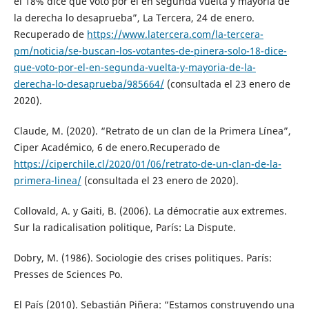
el 18% dice que votó por él en segunda vuelta y mayoría de
la derecha lo desaprueba”, La Tercera, 24 de enero.
Recuperado de
https://www.latercera.com/la-tercera-
pm/noticia/se-buscan-los-votantes-de-pinera-solo-18-dice-
que-voto-por-el-en-segunda-vuelta-y-mayoria-de-la-
derecha-lo-desaprueba/985664/
(consultada el 23 enero de
2020).
Claude, M. (2020). “Retrato de un clan de la Primera Línea”,
Ciper Académico, 6 de enero.Recuperado de
https://ciperchile.cl/2020/01/06/retrato-de-un-clan-de-la-
primera-linea/
(consultada el 23 enero de 2020).
Collovald, A. y Gaiti, B. (2006). La démocratie aux extremes.
Sur la radicalisation politique, París: La Dispute.
Dobry, M. (1986). Sociologie des crises politiques. París:
Presses de Sciences Po.
El País (2010). Sebastián Piñera: “Estamos construyendo una