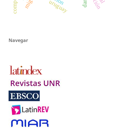
danza
uruguay
Navegar