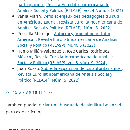
participación
,
Revista Euro latinoamericana de
Análisis Social y Político (RELASP): Vol. 4 Núm. 8 (2024)
Vania Marín,
Défis et enjeux des pédagogies du sud
en Amérique Latine
,
Revista Euro latinoamericana de
Análisis Social y Político (RELASP): Núm. 5 (2022)
Rossella Menegol,
Autocracy promotion in Latin
America:
,
Revista Euro latinoamericana de Análisis
Social y Político (RELASP): Núm. 5 (2022)
Henio Millán-Valenzuela, José Carlos Rodríguez,
México
,
Revista Euro latinoamericana de Análisis
Social y Político (RELASP): Vol. 5 Núm. 9 (2024)
Juan Russo,
Sobre la expansión de los autoritarismos
,
Revista Euro latinoamericana de Análisis Social y
Político (RELASP): Núm. 5 (2022)
<<
<
5
6
7
8
9
10
11
>
>>
También puede
Iniciar una búsqueda de similitud avanzada
para este artículo.