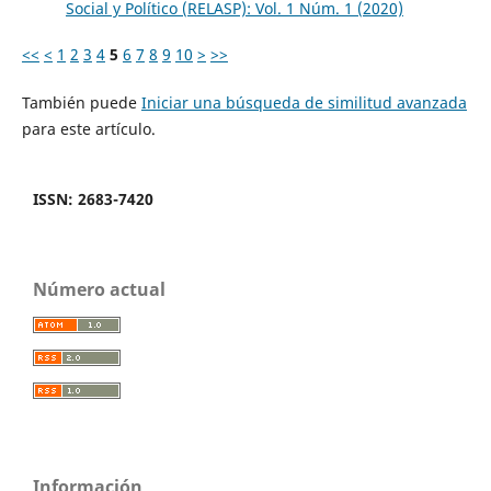
Social y Político (RELASP): Vol. 1 Núm. 1 (2020)
<<
<
1
2
3
4
5
6
7
8
9
10
>
>>
También puede
Iniciar una búsqueda de similitud avanzada
para este artículo.
ISSN: 2683-7420
Número actual
Información