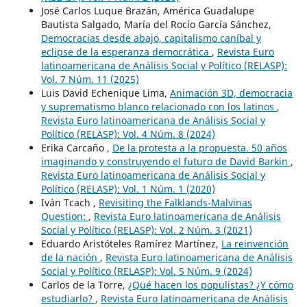
José Carlos Luque Brazán, América Guadalupe
Bautista Salgado, María del Rocío García Sánchez,
Democracias desde abajo, capitalismo caníbal y
eclipse de la esperanza democrática
,
Revista Euro
latinoamericana de Análisis Social y Político (RELASP):
Vol. 7 Núm. 11 (2025)
Luis David Echenique Lima,
Animación 3D, democracia
y suprematismo blanco relacionado con los latinos
,
Revista Euro latinoamericana de Análisis Social y
Político (RELASP): Vol. 4 Núm. 8 (2024)
Erika Carcaño ,
De la protesta a la propuesta. 50 años
imaginando y construyendo el futuro de David Barkin
,
Revista Euro latinoamericana de Análisis Social y
Político (RELASP): Vol. 1 Núm. 1 (2020)
Iván Tcach ,
Revisiting the Falklands-Malvinas
Question:
,
Revista Euro latinoamericana de Análisis
Social y Político (RELASP): Vol. 2 Núm. 3 (2021)
Eduardo Aristóteles Ramírez Martínez,
La reinvención
de la nación
,
Revista Euro latinoamericana de Análisis
Social y Político (RELASP): Vol. 5 Núm. 9 (2024)
Carlos de la Torre,
¿Qué hacen los populistas? ¿Y cómo
estudiarlo?
,
Revista Euro latinoamericana de Análisis