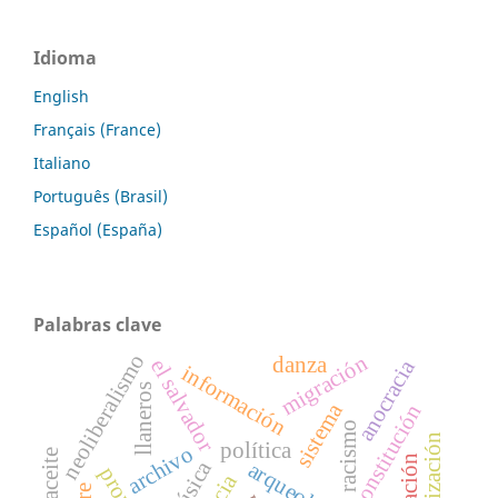
Idioma
English
Français (France)
Italiano
Português (Brasil)
Español (España)
Palabras clave
neoliberalismo
migración
danza
el salvador
anocracia
información
llaneros
sistema
constitución
racismo
política
archivo
música
arqueología