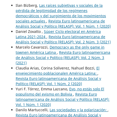
Ilan Bizberg,
Las raíces subjetivas y sociales de la
pérdida de legitimidad de los regímenes
democráticos y del surgimiento de los movimientos
sociales actuales
,
Revista Euro latinoamericana de
Análisis Social y Político (RELASP): Vol. 1 Núm. 1 (2020)
Daniel Zovatto ,
Súper Ciclo electoral en América
Latina 2021-2024
,
Revista Euro latinoamericana de
Análisis Social y Político (RELASP): Vol. 2 Núm. 3 (2021)
Marcelo Cavarozzi,
Democracy as the only game in
townen América Latina
,
Revista Euro latinoamericana
de Análisis Social y Político (RELASP): Vol. 2 Núm. 3
(2021)
Claudia Arias, Corina Soliverez, Nahuel Bozzi,
El
envejecimiento poblacionalen América Latina:
,
Revista Euro latinoamericana de Análisis Social y
Político (RELASP): Vol. 1 Núm. 2 (2020)
Yuri F. Tórrez, Emma Lazcano,
Evo, no estás solo El
populismo del evismo en Bolivia
,
Revista Euro
latinoamericana de Análisis Social y Político (RELASP):
Vol. 1 Núm. 1 (2020)
Danilo Martuccelli,
Las sociedades y la polarización:
,
Revista Euro latinoamericana de Análisis Social y