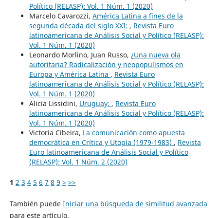
Político (RELASP): Vol. 1 Núm. 1 (2020)
Marcelo Cavarozzi,
América Latina a fines de la
segunda década del siglo XXI:
,
Revista Euro
latinoamericana de Análisis Social y Político (RELASP):
Vol. 1 Núm. 1 (2020)
Leonardo Morlino, Juan Russo,
¿Una nueva ola
autoritaria? Radicalización y neopopulismos en
Europa y América Latina
,
Revista Euro
latinoamericana de Análisis Social y Político (RELASP):
Vol. 1 Núm. 1 (2020)
Alicia Lissidini,
Uruguay:
,
Revista Euro
latinoamericana de Análisis Social y Político (RELASP):
Vol. 1 Núm. 1 (2020)
Victoria Cibeira,
La comunicación como apuesta
democrática en Crítica y Utopía (1979-1983)
,
Revista
Euro latinoamericana de Análisis Social y Político
(RELASP): Vol. 1 Núm. 2 (2020)
1
2
3
4
5
6
7
8
9
>
>>
También puede
Iniciar una búsqueda de similitud avanzada
para este artículo.