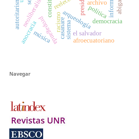
constitución
información
neoliberalismo
reelección
autoritarismo
archivo
política
arqueología
racismo
propaganda
casanare
democracia
anocracia
sistema
música
el salvador
afroecuatoriano
Navegar