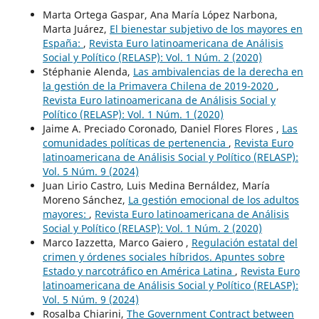
Marta Ortega Gaspar, Ana María López Narbona,
Marta Juárez,
El bienestar subjetivo de los mayores en
España:
,
Revista Euro latinoamericana de Análisis
Social y Político (RELASP): Vol. 1 Núm. 2 (2020)
Stéphanie Alenda,
Las ambivalencias de la derecha en
la gestión de la Primavera Chilena de 2019-2020
,
Revista Euro latinoamericana de Análisis Social y
Político (RELASP): Vol. 1 Núm. 1 (2020)
Jaime A. Preciado Coronado, Daniel Flores Flores ,
Las
comunidades políticas de pertenencia
,
Revista Euro
latinoamericana de Análisis Social y Político (RELASP):
Vol. 5 Núm. 9 (2024)
Juan Lirio Castro, Luis Medina Bernáldez, María
Moreno Sánchez,
La gestión emocional de los adultos
mayores:
,
Revista Euro latinoamericana de Análisis
Social y Político (RELASP): Vol. 1 Núm. 2 (2020)
Marco Iazzetta, Marco Gaiero ,
Regulación estatal del
crimen y órdenes sociales híbridos. Apuntes sobre
Estado y narcotráfico en América Latina
,
Revista Euro
latinoamericana de Análisis Social y Político (RELASP):
Vol. 5 Núm. 9 (2024)
Rosalba Chiarini,
The Government Contract between