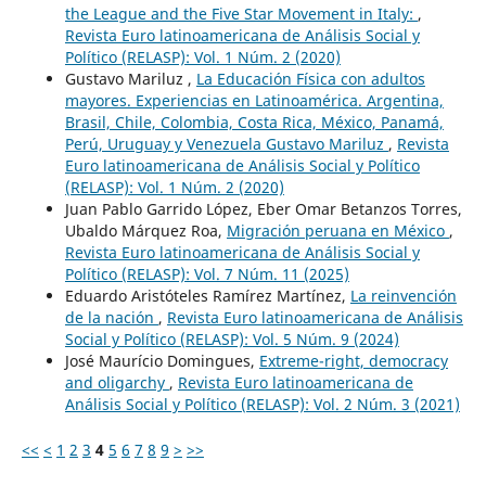
the League and the Five Star Movement in Italy:
,
Revista Euro latinoamericana de Análisis Social y
Político (RELASP): Vol. 1 Núm. 2 (2020)
Gustavo Mariluz ,
La Educación Física con adultos
mayores. Experiencias en Latinoamérica. Argentina,
Brasil, Chile, Colombia, Costa Rica, México, Panamá,
Perú, Uruguay y Venezuela Gustavo Mariluz
,
Revista
Euro latinoamericana de Análisis Social y Político
(RELASP): Vol. 1 Núm. 2 (2020)
Juan Pablo Garrido López, Eber Omar Betanzos Torres,
Ubaldo Márquez Roa,
Migración peruana en México
,
Revista Euro latinoamericana de Análisis Social y
Político (RELASP): Vol. 7 Núm. 11 (2025)
Eduardo Aristóteles Ramírez Martínez,
La reinvención
de la nación
,
Revista Euro latinoamericana de Análisis
Social y Político (RELASP): Vol. 5 Núm. 9 (2024)
José Maurício Domingues,
Extreme-right, democracy
and oligarchy
,
Revista Euro latinoamericana de
Análisis Social y Político (RELASP): Vol. 2 Núm. 3 (2021)
<<
<
1
2
3
4
5
6
7
8
9
>
>>