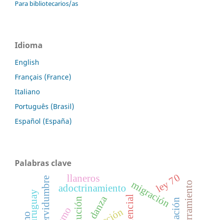
Para bibliotecarios/as
Idioma
English
Français (France)
Italiano
Português (Brasil)
Español (España)
Palabras clave
ley 70
llaneros
servidumbre
migración
abigarramiento
adoctrinamiento
uruguay
danza
presidencial