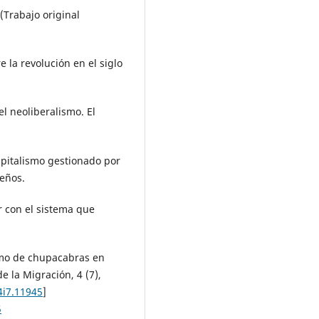
(Trabajo original
e la revolución en el siglo
el neoliberalismo. El
apitalismo gestionado por
ueños.
r con el sistema que
ismo de chupacabras en
e la Migración, 4 (7),
4i7.11945
]
5