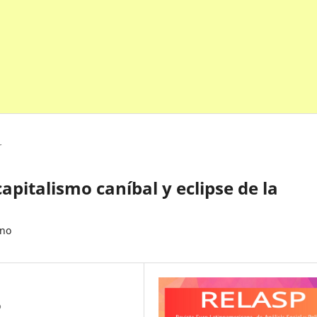
r
pitalismo caníbal y eclipse de la
ano
o