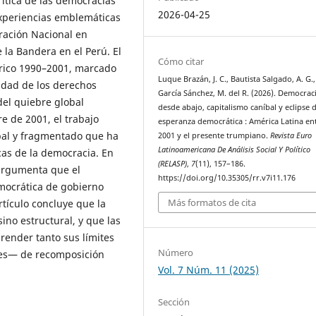
rítica de las democracias
2026-04-25
experiencias emblemáticas
eración Nacional en
la Bandera en el Perú. El
Cómo citar
tórico 1990–2001, marcado
Luque Brazán, J. C., Bautista Salgado, A. G.
lidad de los derechos
García Sánchez, M. del R. (2026). Democrac
el quiebre global
desde abajo, capitalismo caníbal y eclipse d
e de 2001, el trabajo
esperanza democrática : América Latina en
íbal y fragmentado que ha
2001 y el presente trumpiano.
Revista Euro
Latinoamericana De Análisis Social Y Político
cas de la democracia. En
(RELASP)
,
7
(11), 157–186.
 argumenta que el
https://doi.org/10.35305/rr.v7i11.176
mocrática de gobierno
Más formatos de cita
artículo concluye que la
sino estructural, y que las
render tanto sus límites
Número
les— de recomposición
Vol. 7 Núm. 11 (2025)
Sección