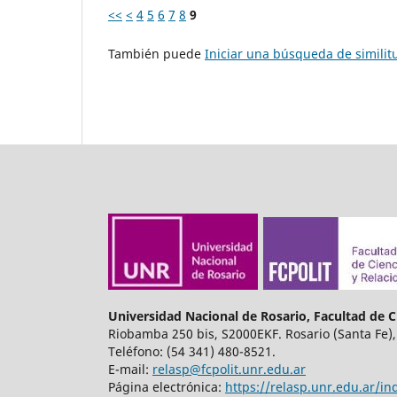
<<
<
4
5
6
7
8
9
También puede
Iniciar una búsqueda de simili
Universidad Nacional de Rosario, Facultad de Ci
Riobamba 250 bis, S2000EKF. Rosario (Santa Fe),
Teléfono: (54 341) 480-8521.
E-mail:
relasp@fcpolit.unr.edu.ar
Página electrónica:
https://relasp.unr.edu.ar/in