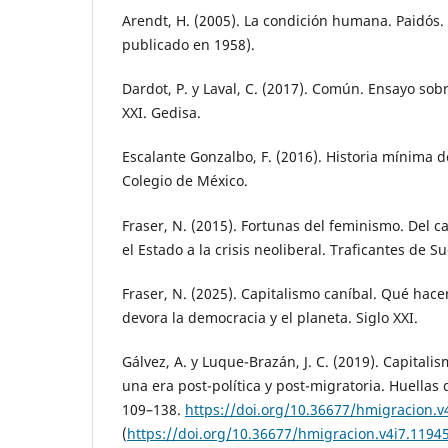
Arendt, H. (2005). La condición humana. Paidós. 
publicado en 1958).
Dardot, P. y Laval, C. (2017). Común. Ensayo sobr
XXI. Gedisa.
Escalante Gonzalbo, F. (2016). Historia mínima d
Colegio de México.
Fraser, N. (2015). Fortunas del feminismo. Del c
el Estado a la crisis neoliberal. Traficantes de S
Fraser, N. (2025). Capitalismo caníbal. Qué hace
devora la democracia y el planeta. Siglo XXI.
Gálvez, A. y Luque-Brazán, J. C. (2019). Capital
una era post-política y post-migratoria. Huellas d
109–138.
https://doi.org/10.36677/hmigracion.v
(
https://doi.org/10.36677/hmigracion.v4i7.1194