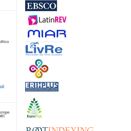
lítico
ual