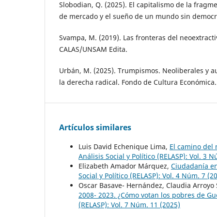
Slobodian, Q. (2025). El capitalismo de la fragme
de mercado y el sueño de un mundo sin democra
Svampa, M. (2019). Las fronteras del neoextract
CALAS/UNSAM Edita.
Urbán, M. (2025). Trumpismos. Neoliberales y au
la derecha radical. Fondo de Cultura Económica.
Artículos similares
Luis David Echenique Lima,
El camino del
Análisis Social y Político (RELASP): Vol. 3 
Elizabeth Amador Márquez,
Ciudadanía en
Social y Político (RELASP): Vol. 4 Núm. 7 (2
Oscar Basave- Hernández, Claudia Arroyo 
2008- 2023. ¿Cómo votan los pobres de G
(RELASP): Vol. 7 Núm. 11 (2025)