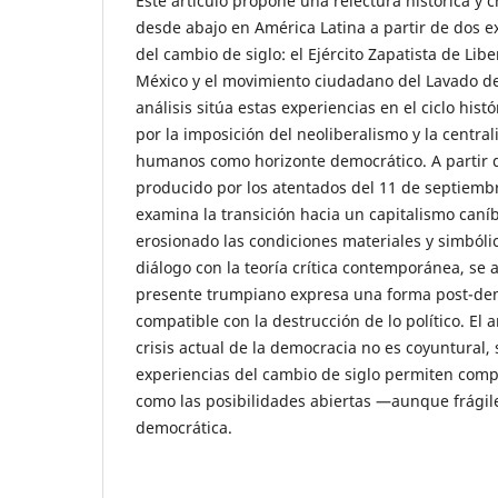
Este artículo propone una relectura histórica y c
desde abajo en América Latina a partir de dos 
del cambio de siglo: el Ejército Zapatista de Lib
México y el movimiento ciudadano del Lavado de 
análisis sitúa estas experiencias en el ciclo his
por la imposición del neoliberalismo y la centra
humanos como horizonte democrático. A partir d
producido por los atentados del 11 de septiembr
examina la transición hacia un capitalismo can
erosionado las condiciones materiales y simbóli
diálogo con la teoría crítica contemporánea, se
presente trumpiano expresa una forma post-de
compatible con la destrucción de lo político. El 
crisis actual de la democracia no es coyuntural, 
experiencias del cambio de siglo permiten comp
como las posibilidades abiertas —aunque frági
democrática.