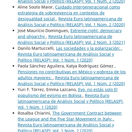
Análisis Social y Político (RELASP): Vol. 1 Núm. 2 (2020)
Aline Souto Maior,
Cuidado intergeneracional como
estrategia de sobrevivencia en contextos de
desigualdad social
,
Revista Euro latinoamericana de
Análisis Social y Político (RELASP): Vol. 1 Núm. 2 (2020)
José Maurício Domingues,
Extreme-right, democracy
and oligarchy
,
Revista Euro latinoamericana de
Análisis Social y Político (RELASP): Vol. 2 Núm. 3 (2021)
Danilo Martuccelli,
Las sociedades y la polarización:
,
Revista Euro latinoamericana de Análisis Social y
Político (RELASP): Vol. 1 Núm. 1 (2020)
Paola Sánchez Aguilera, Katya Rodríguez Gómez ,
Pensiones no contributivas en México y pobreza de los
adultos mayores:
,
Revista Euro latinoamericana de
Análisis Social y Político (RELASP): Vol. 1 Núm. 2 (2020)
Yuri F. Tórrez, Emma Lazcano,
Evo, no estás solo El
populismo del evismo en Bolivia
,
Revista Euro
latinoamericana de Análisis Social y Político (RELASP):
Vol. 1 Núm. 1 (2020)
Rosalba Chiarini,
The Government Contract between
the League and the Five Star Movement in Italy:
,
Revista Euro latinoamericana de Análisis Social y
Político (RELASP): Vol. 1 Núm. 2 (2020)