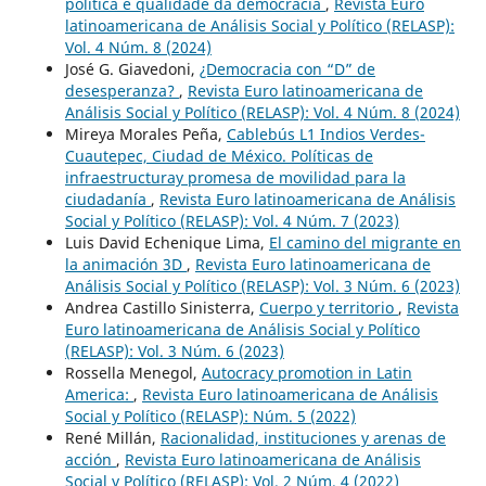
política e qualidade da democracia
,
Revista Euro
latinoamericana de Análisis Social y Político (RELASP):
Vol. 4 Núm. 8 (2024)
José G. Giavedoni,
¿Democracia con “D” de
desesperanza?
,
Revista Euro latinoamericana de
Análisis Social y Político (RELASP): Vol. 4 Núm. 8 (2024)
Mireya Morales Peña,
Cablebús L1 Indios Verdes-
Cuautepec, Ciudad de México. Políticas de
infraestructuray promesa de movilidad para la
ciudadanía
,
Revista Euro latinoamericana de Análisis
Social y Político (RELASP): Vol. 4 Núm. 7 (2023)
Luis David Echenique Lima,
El camino del migrante en
la animación 3D
,
Revista Euro latinoamericana de
Análisis Social y Político (RELASP): Vol. 3 Núm. 6 (2023)
Andrea Castillo Sinisterra,
Cuerpo y territorio
,
Revista
Euro latinoamericana de Análisis Social y Político
(RELASP): Vol. 3 Núm. 6 (2023)
Rossella Menegol,
Autocracy promotion in Latin
America:
,
Revista Euro latinoamericana de Análisis
Social y Político (RELASP): Núm. 5 (2022)
René Millán,
Racionalidad, instituciones y arenas de
acción
,
Revista Euro latinoamericana de Análisis
Social y Político (RELASP): Vol. 2 Núm. 4 (2022)