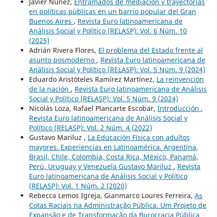
Javier Nuñez,
Entramados de mediación y trayectorias
en políticas públicas en un barrio popular del Gran
Buenos Aires
,
Revista Euro latinoamericana de
Análisis Social y Político (RELASP): Vol. 6 Núm. 10
(2025)
Adrián Rivera Flores,
El problema del Estado frente al
asunto posmoderno
,
Revista Euro latinoamericana de
Análisis Social y Político (RELASP): Vol. 5 Núm. 9 (2024)
Eduardo Aristóteles Ramírez Martínez,
La reinvención
de la nación
,
Revista Euro latinoamericana de Análisis
Social y Político (RELASP): Vol. 5 Núm. 9 (2024)
Nicolás Loza, Rafael Plancarte Escobar,
Introducción
,
Revista Euro latinoamericana de Análisis Social y
Político (RELASP): Vol. 2 Núm. 4 (2022)
Gustavo Mariluz ,
La Educación Física con adultos
mayores. Experiencias en Latinoamérica. Argentina,
Brasil, Chile, Colombia, Costa Rica, México, Panamá,
Perú, Uruguay y Venezuela Gustavo Mariluz
,
Revista
Euro latinoamericana de Análisis Social y Político
(RELASP): Vol. 1 Núm. 2 (2020)
Rebecca Lemos Igreja, Gianmarco Loures Ferreira,
As
Cotas Raciais na Administração Pública. Um Projeto de
Expansão e de Transformação da Burocracia Pública