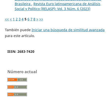
Brasileira
,
Revista Euro latinoamericana de Análisis
Social y Político (RELASP): Vol. 3 Núm. 6 (2023)
<<
<
1
2
3
4
5
6
7
8
>
>>
También puede
Iniciar una búsqueda de similitud avanzada
para este artículo.
ISSN: 2683-7420
Número actual