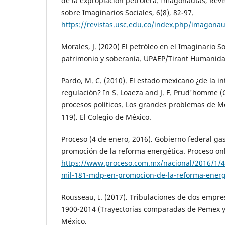
de la expropiación petrolera. Imagonautas, Revis
sobre Imaginarios Sociales, 6(8), 82-97.
https://revistas.usc.edu.co/index.php/imagonau
Morales, J. (2020) El petróleo en el Imaginario S
patrimonio y soberanía. UPAEP/Tirant Humanid
Pardo, M. C. (2010). El estado mexicano ¿de la in
regulación? In S. Loaeza and J. F. Prud'homme (C
procesos políticos. Los grandes problemas de Mé
119). El Colegio de México.
Proceso (4 de enero, 2016). Gobierno federal ga
promoción de la reforma energética. Proceso onl
https://www.proceso.com.mx/nacional/2016/1/4
mil-181-mdp-en-promocion-de-la-reforma-energ
Rousseau, I. (2017). Tribulaciones de dos empre
1900-2014 (Trayectorias comparadas de Pemex y 
México.