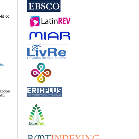
lítico
ual