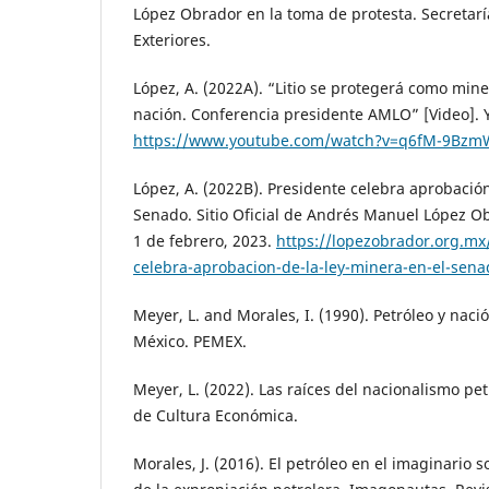
López Obrador en la toma de protesta. Secretarí
Exteriores.
López, A. (2022A). “Litio se protegerá como mine
nación. Conferencia presidente AMLO” [Video].
https://www.youtube.com/watch?v=q6fM-9Bzm
López, A. (2022B). Presidente celebra aprobación
Senado. Sitio Oficial de Andrés Manuel López Ob
1 de febrero, 2023.
https://lopezobrador.org.mx
celebra-aprobacion-de-la-ley-minera-en-el-sena
Meyer, L. and Morales, I. (1990). Petróleo y nació
México. PEMEX.
Meyer, L. (2022). Las raíces del nacionalismo pe
de Cultura Económica.
Morales, J. (2016). El petróleo en el imaginario 