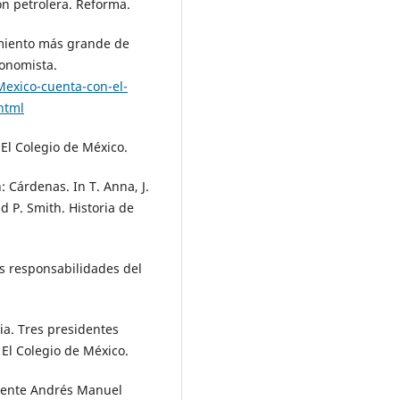
ón petrolera. Reforma.
imiento más grande de
conomista.
exico-cuenta-con-el-
html
 El Colegio de México.
: Cárdenas. In T. Anna, J.
nd P. Smith. Historia de
las responsabilidades del
ia. Tres presidentes
 El Colegio de México.
idente Andrés Manuel