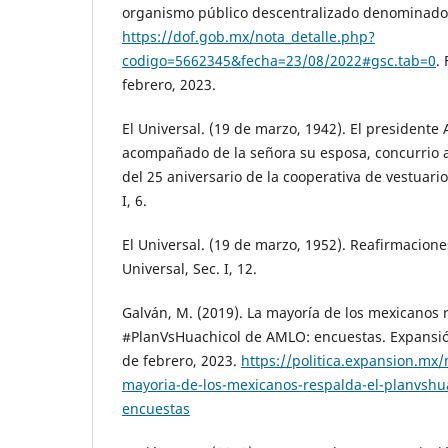
organismo público descentralizado denominado 
https://dof.gob.mx/nota_detalle.php?
codigo=5662345&fecha=23/08/2022#gsc.tab=0
.
febrero, 2023.
El Universal. (19 de marzo, 1942). El presidente
acompañado de la señora su esposa, concurrio al
del 25 aniversario de la cooperativa de vestuario 
I, 6.
El Universal. (19 de marzo, 1952). Reafirmacione
Universal, Sec. I, 12.
Galván, M. (2019). La mayoría de los mexicanos 
#PlanVsHuachicol de AMLO: encuestas. Expansió
de febrero, 2023.
https://politica.expansion.mx
mayoria-de-los-mexicanos-respalda-el-planvshu
encuestas