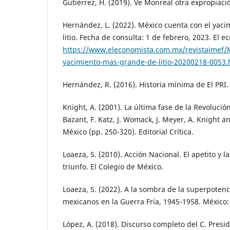
Gutiérrez, H. (2019). Ve Monreal otra expropiaci
Hernández, L. (2022). México cuenta con el yac
litio. Fecha de consulta: 1 de febrero, 2023. El e
https://www.eleconomista.com.mx/revistaimef/M
yacimiento-mas-grande-de-litio-20200218-0053.
Hernández, R. (2016). Historia mínima de El PRI.
Knight, A. (2001). La última fase de la Revolución
Bazant, F. Katz, J. Womack, J. Meyer, A. Knight a
México (pp. 250-320). Editorial Crítica.
Loaeza, S. (2010). Acción Nacional. El apetito y 
triunfo. El Colegio de México.
Loaeza, S. (2022). A la sombra de la superpotenc
mexicanos en la Guerra Fría, 1945-1958. México:
López, A. (2018). Discurso completo del C. Pres