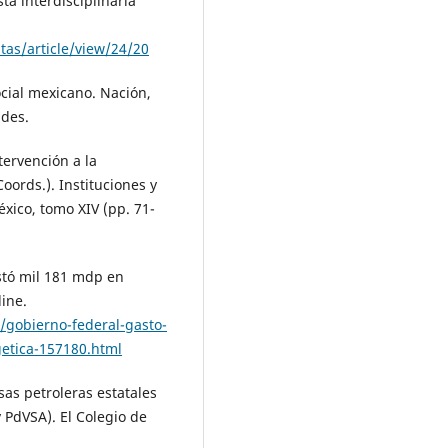
ta interdisciplinaria
tas/article/view/24/20
ocial mexicano. Nación,
ades.
tervención a la
oords.). Instituciones y
xico, tomo XIV (pp. 71-
stó mil 181 mdp en
ine.
/gobierno-federal-gasto-
etica-157180.html
sas petroleras estatales
PdVSA). El Colegio de