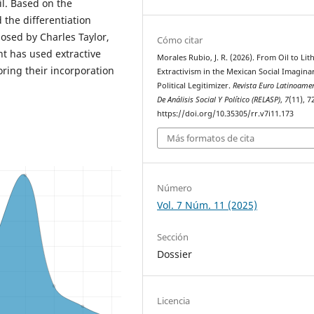
il. Based on the
 the differentiation
osed by Charles Taylor,
Cómo citar
t has used extractive
Morales Rubio, J. R. (2026). From Oil to Lit
voring their incorporation
Extractivism in the Mexican Social Imagina
Political Legitimizer.
Revista Euro Latinoame
De Análisis Social Y Político (RELASP)
,
7
(11), 7
https://doi.org/10.35305/rr.v7i11.173
Más formatos de cita
Número
Vol. 7 Núm. 11 (2025)
Sección
Dossier
Licencia