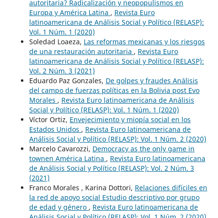
autoritaria? Radicalización y neopopulismos en
Europa y América Latina
,
Revista Euro
latinoamericana de Análisis Social y Político (RELASP):
Vol. 1 Núm. 1 (2020)
Soledad Loaeza,
Las reformas mexicanas y los riesgos
de una restauración autoritaria
,
Revista Euro
latinoamericana de Análisis Social y Político (RELASP):
Vol. 2 Núm. 3 (2021)
Eduardo Paz Gonzales,
De golpes y fraudes Análisis
del campo de fuerzas políticas en la Bolivia post Evo
Morales
,
Revista Euro latinoamericana de Análisis
Social y Político (RELASP): Vol. 1 Núm. 1 (2020)
Víctor Ortiz,
Envejecimiento y miopía social en los
Estados Unidos
,
Revista Euro latinoamericana de
Análisis Social y Político (RELASP): Vol. 1 Núm. 2 (2020)
Marcelo Cavarozzi,
Democracy as the only game in
townen América Latina
,
Revista Euro latinoamericana
de Análisis Social y Político (RELASP): Vol. 2 Núm. 3
(2021)
Franco Morales , Karina Dottori,
Relaciones difíciles en
la red de apoyo social Estudio descriptivo por grupo
de edad y género
,
Revista Euro latinoamericana de
Análisis Social y Político (RELASP): Vol. 1 Núm. 2 (2020)