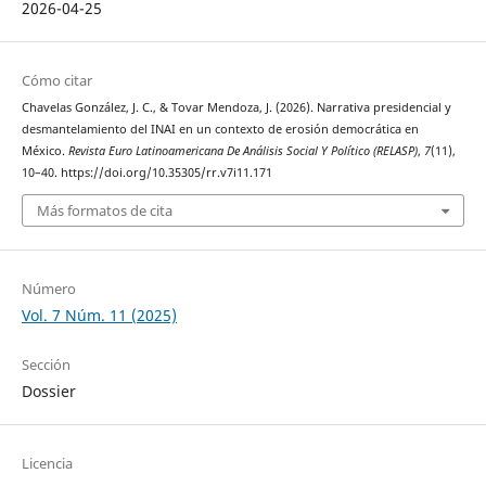
2026-04-25
Cómo citar
Chavelas González, J. C., & Tovar Mendoza, J. (2026). Narrativa presidencial y
desmantelamiento del INAI en un contexto de erosión democrática en
México.
Revista Euro Latinoamericana De Análisis Social Y Político (RELASP)
,
7
(11),
10–40. https://doi.org/10.35305/rr.v7i11.171
Más formatos de cita
Número
Vol. 7 Núm. 11 (2025)
Sección
Dossier
Licencia