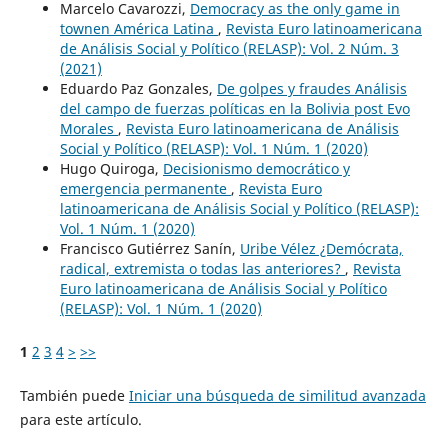
Marcelo Cavarozzi,
Democracy as the only game in
townen América Latina
,
Revista Euro latinoamericana
de Análisis Social y Político (RELASP): Vol. 2 Núm. 3
(2021)
Eduardo Paz Gonzales,
De golpes y fraudes Análisis
del campo de fuerzas políticas en la Bolivia post Evo
Morales
,
Revista Euro latinoamericana de Análisis
Social y Político (RELASP): Vol. 1 Núm. 1 (2020)
Hugo Quiroga,
Decisionismo democrático y
emergencia permanente
,
Revista Euro
latinoamericana de Análisis Social y Político (RELASP):
Vol. 1 Núm. 1 (2020)
Francisco Gutiérrez Sanín,
Uribe Vélez ¿Demócrata,
radical, extremista o todas las anteriores?
,
Revista
Euro latinoamericana de Análisis Social y Político
(RELASP): Vol. 1 Núm. 1 (2020)
1
2
3
4
>
>>
También puede
Iniciar una búsqueda de similitud avanzada
para este artículo.