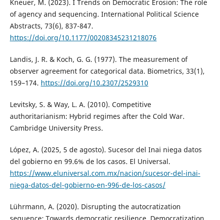
Kneuer, M. (2023). I Trends on Democratic Erosion: The role
of agency and sequencing. International Political Science
Abstracts, 73(6), 837-847.
https://doi.org/10.1177/00208345231218076
Landis, J. R. & Koch, G. G. (1977). The measurement of
observer agreement for categorical data. Biometrics, 33(1),
159–174.
https://doi.org/10.2307/2529310
Levitsky, S. & Way, L. A. (2010). Competitive
authoritarianism: Hybrid regimes after the Cold War.
Cambridge University Press.
López, A. (2025, 5 de agosto). Sucesor del Inai niega datos
del gobierno en 99.6% de los casos. El Universal.
https://www.eluniversal.com.mx/nacion/sucesor-del-inai-
niega-datos-del-gobierno-en-996-de-los-casos/
Lührmann, A. (2020). Disrupting the autocratization
sequence: Towards democratic resilience. Democratization,