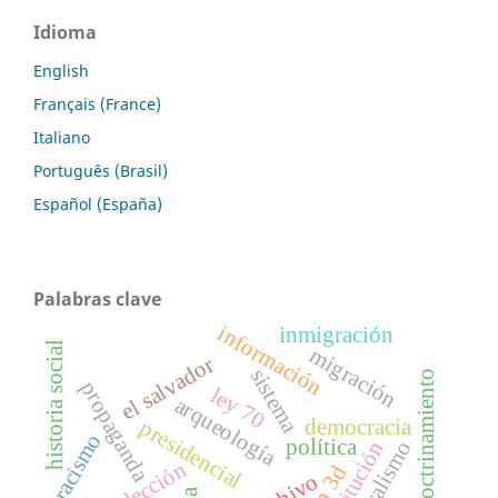
Idioma
English
Français (France)
Italiano
Português (Brasil)
Español (España)
Palabras clave
información
inmigración
historia social
migración
el salvador
sistema
adoctrinamiento
propaganda
ley 70
arqueología
democracia
presidencial
racismo
política
constitución
reelección
archivo