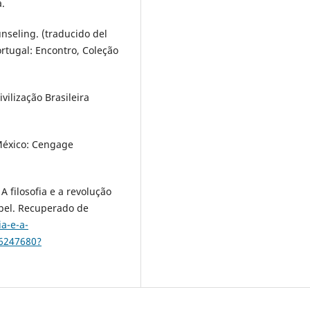
a.
unseling. (traducido del
rtugal: Encontro, Coleção
ivilização Brasileira
 México: Cengage
 filosofia e a revolução
ppel. Recuperado de
ia-e-a-
6247680?