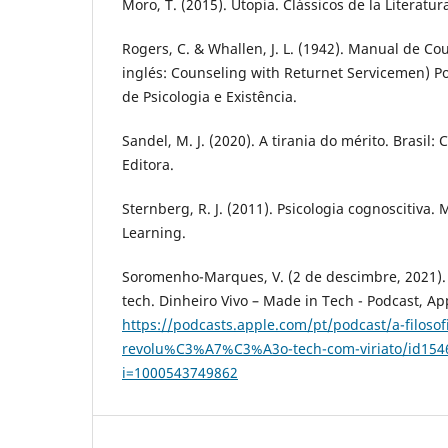
Moro, T. (2015). Utopia. Clássicos de la Literatur
Rogers, C. & Whallen, J. L. (1942). Manual de Co
inglés: Counseling with Returnet Servicemen) Po
de Psicologia e Existência.
Sandel, M. J. (2020). A tirania do mérito. Brasil: C
Editora.
Sternberg, R. J. (2011). Psicologia cognoscitiva.
Learning.
Soromenho-Marques, V. (2 de descimbre, 2021). A
tech. Dinheiro Vivo – Made in Tech - Podcast, A
https://podcasts.apple.com/pt/podcast/a-filosof
revolu%C3%A7%C3%A3o-tech-com-viriato/id154
i=1000543749862