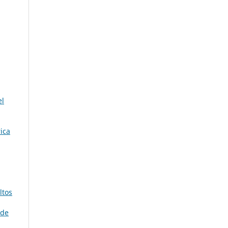
el
ica
ltos
 de