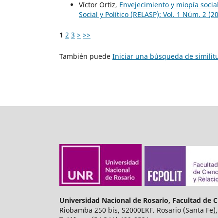
Víctor Ortiz,
Envejecimiento y miopía socia
Social y Político (RELASP): Vol. 1 Núm. 2 (2
1
2
3
>
>>
También puede
Iniciar una búsqueda de simili
Universidad Nacional de Rosario, Facultad de Ci
Riobamba 250 bis, S2000EKF. Rosario (Santa Fe),