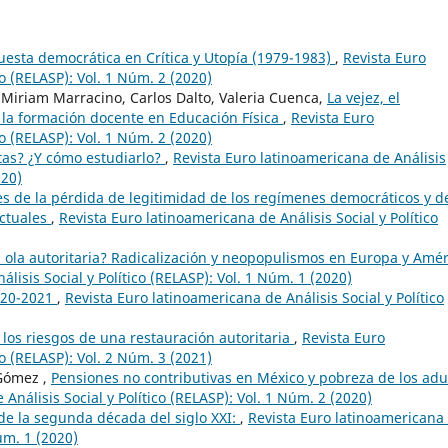
esta democrática en Crítica y Utopía (1979-1983)
,
Revista Euro
co (RELASP): Vol. 1 Núm. 2 (2020)
 Miriam Marracino, Carlos Dalto, Valeria Cuenca,
La vejez, el
 la formación docente en Educación Física
,
Revista Euro
co (RELASP): Vol. 1 Núm. 2 (2020)
tas? ¿Y cómo estudiarlo?
,
Revista Euro latinoamericana de Análisis
020)
les de la pérdida de legitimidad de los regímenes democráticos y d
actuales
,
Revista Euro latinoamericana de Análisis Social y Político
ola autoritaria? Radicalización y neopopulismos en Europa y Amér
lisis Social y Político (RELASP): Vol. 1 Núm. 1 (2020)
020-2021
,
Revista Euro latinoamericana de Análisis Social y Político
los riesgos de una restauración autoritaria
,
Revista Euro
co (RELASP): Vol. 2 Núm. 3 (2021)
 Gómez ,
Pensiones no contributivas en México y pobreza de los adu
Análisis Social y Político (RELASP): Vol. 1 Núm. 2 (2020)
 de la segunda década del siglo XXI:
,
Revista Euro latinoamericana
Núm. 1 (2020)