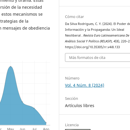
miento y tiranía. Estas
rsión de la necesidad
n, estos mecanismos se
Cómo citar
trategias de la
Da Silva Rodrigues, C. Y. (2024). El Poder d
n mensajes de obediencia
Información y la Propaganda: Un Ideal
Neoliberal .
Revista Euro Latinoamericana De
Análisis Social Y Político (RELASP)
,
4
(8), 220–2
https://doi.org/10.35305/rr.v4i8.133
Más formatos de cita
Número
Vol. 4 Núm. 8 (2024)
Sección
Artículos libres
Licencia