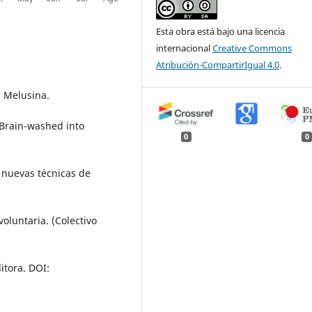
Esta obra está bajo una licencia
internacional
Creative Commons
Atribución-CompartirIgual 4.0
.
l Melusina.
 Brain-washed into
0
0
y nuevas técnicas de
voluntaria. (Colectivo
itora. DOI: