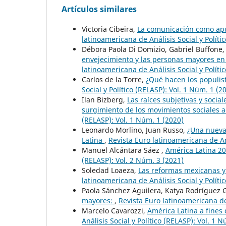
Artículos similares
Victoria Cibeira,
La comunicación como apu
latinoamericana de Análisis Social y Políti
Débora Paola Di Domizio, Gabriel Buffone,
envejecimiento y las personas mayores en
latinoamericana de Análisis Social y Políti
Carlos de la Torre,
¿Qué hacen los populis
Social y Político (RELASP): Vol. 1 Núm. 1 (2
Ilan Bizberg,
Las raíces subjetivas y socia
surgimiento de los movimientos sociales 
(RELASP): Vol. 1 Núm. 1 (2020)
Leonardo Morlino, Juan Russo,
¿Una nueva 
Latina
,
Revista Euro latinoamericana de Aná
Manuel Alcántara Sáez ,
América Latina 2
(RELASP): Vol. 2 Núm. 3 (2021)
Soledad Loaeza,
Las reformas mexicanas y 
latinoamericana de Análisis Social y Políti
Paola Sánchez Aguilera, Katya Rodríguez
mayores:
,
Revista Euro latinoamericana de 
Marcelo Cavarozzi,
América Latina a fines
Análisis Social y Político (RELASP): Vol. 1 