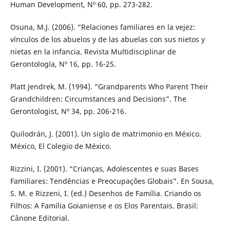
Human Development, Nº 60, pp. 273-282.
Osuna, M.J. (2006). “Relaciones familiares en la vejez:
vínculos de los abuelos y de las abuelas con sus nietos y
nietas en la infancia. Revista Multidisciplinar de
Gerontología, Nº 16, pp. 16-25.
Platt Jendrek, M. (1994). “Grandparents Who Parent Their
Grandchildren: Circumstances and Decisions”. The
Gerontologist, Nº 34, pp. 206-216.
Quilodrán, J. (2001). Un siglo de matrimonio en México.
México, El Colegio de México.
Rizzini, I. (2001). “Crianças, Adolescentes e suas Bases
Familiares: Tendências e Preocupações Globais”. En Sousa,
S. M. e Rizzeni, I. (ed.) Desenhos de Família. Criando os
Filhos: A Família Goianiense e os Elos Parentais. Brasil:
Cânone Editorial.