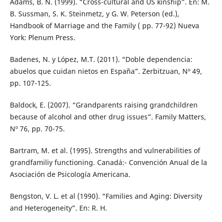
Adams, B. N. (1999). “Cross-cultural and US kinship”. En: M.
B. Sussman, S. K. Steinmetz, y G. W. Peterson (ed.),
Handbook of Marriage and the Family ( pp. 77-92) Nueva
York: Plenum Press.
Badenes, N. y López, M.T. (2011). “Doble dependencia:
abuelos que cuidan nietos en España”. Zerbitzuan, Nº 49,
pp. 107-125.
Baldock, E. (2007). “Grandparents raising grandchildren
because of alcohol and other drug issues”. Family Matters,
Nº 76, pp. 70-75.
Bartram, M. et al. (1995). Strengths and vulnerabilities of
grandfamiliy functioning. Canadá:- Convención Anual de la
Asociación de Psicología Americana.
Bengston, V. L. et al (1990). “Families and Aging: Diversity
and Heterogeneity”. En: R. H.