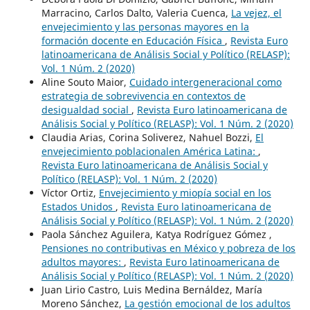
Marracino, Carlos Dalto, Valeria Cuenca,
La vejez, el
envejecimiento y las personas mayores en la
formación docente en Educación Física
,
Revista Euro
latinoamericana de Análisis Social y Político (RELASP):
Vol. 1 Núm. 2 (2020)
Aline Souto Maior,
Cuidado intergeneracional como
estrategia de sobrevivencia en contextos de
desigualdad social
,
Revista Euro latinoamericana de
Análisis Social y Político (RELASP): Vol. 1 Núm. 2 (2020)
Claudia Arias, Corina Soliverez, Nahuel Bozzi,
El
envejecimiento poblacionalen América Latina:
,
Revista Euro latinoamericana de Análisis Social y
Político (RELASP): Vol. 1 Núm. 2 (2020)
Víctor Ortiz,
Envejecimiento y miopía social en los
Estados Unidos
,
Revista Euro latinoamericana de
Análisis Social y Político (RELASP): Vol. 1 Núm. 2 (2020)
Paola Sánchez Aguilera, Katya Rodríguez Gómez ,
Pensiones no contributivas en México y pobreza de los
adultos mayores:
,
Revista Euro latinoamericana de
Análisis Social y Político (RELASP): Vol. 1 Núm. 2 (2020)
Juan Lirio Castro, Luis Medina Bernáldez, María
Moreno Sánchez,
La gestión emocional de los adultos