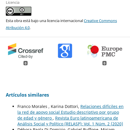
Licencia
Esta obra está bajo una licencia internacional
Creative Commons
Atribución 4.0
.
0
0
Artículos similares
Franco Morales , Karina Dottori,
Relaciones difíciles en
la red de apoyo social Estudio descriptivo por grupo
de edad y género
,
Revista Euro latinoamericana de
Análisis Social y Político (RELASP): Vol. 1 Núm. 2 (2020)
Débora Paola Di Domizio, Gabriel Buffone, Miriam