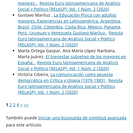
mayores:
,
Revista Euro latinoamericana de Análisis
Social y Político (RELASP): Vol. 1 Núm. 2 (2020)
Gustavo Mariluz ,
La Educación Física con adultos
mayores. Experiencias en Latinoamérica. Argentina,
Brasil, Chile, Colombia, Costa Rica, México, Panamá,
Perú, Uruguay y Venezuela Gustavo Mariluz
,
Revista
Euro latinoamericana de Análisis Social y Político
(RELASP): Vol. 1 Núm. 2 (2020)
Marta Ortega Gaspar, Ana María López Narbona,
Marta Juárez,
El bienestar subjetivo de los mayores en
España:
,
Revista Euro latinoamericana de Análisis
Social y Político (RELASP): Vol. 1 Núm. 2 (2020)
Victoria Cibeira,
La comunicación como apuesta
democrática en Crítica y Utopía (1979-1983)
,
Revista
Euro latinoamericana de Análisis Social y Político
(RELASP): Vol. 1 Núm. 2 (2020)
1
2
3
4
>
>>
También puede
Iniciar una búsqueda de similitud avanzada
para este artículo.