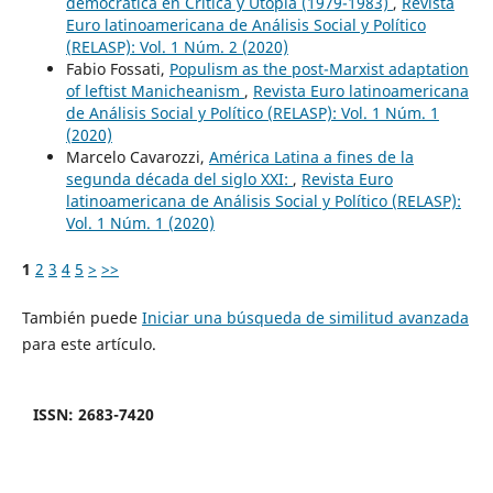
democrática en Crítica y Utopía (1979-1983)
,
Revista
Euro latinoamericana de Análisis Social y Político
(RELASP): Vol. 1 Núm. 2 (2020)
Fabio Fossati,
Populism as the post-Marxist adaptation
of leftist Manicheanism
,
Revista Euro latinoamericana
de Análisis Social y Político (RELASP): Vol. 1 Núm. 1
(2020)
Marcelo Cavarozzi,
América Latina a fines de la
segunda década del siglo XXI:
,
Revista Euro
latinoamericana de Análisis Social y Político (RELASP):
Vol. 1 Núm. 1 (2020)
1
2
3
4
5
>
>>
También puede
Iniciar una búsqueda de similitud avanzada
para este artículo.
ISSN: 2683-7420