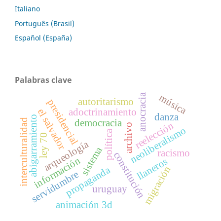
Italiano
Português (Brasil)
Español (España)
Palabras clave
anocracia
música
autoritarismo
presidencial
adoctrinamiento
el salvador
danza
abigarramiento
interculturalidad
democracia
reelección
archivo
neoliberalismo
política
ley 70
arqueología
sistema
racismo
constitución
información
llaneros
propaganda
migración
servidumbre
uruguay
animación 3d