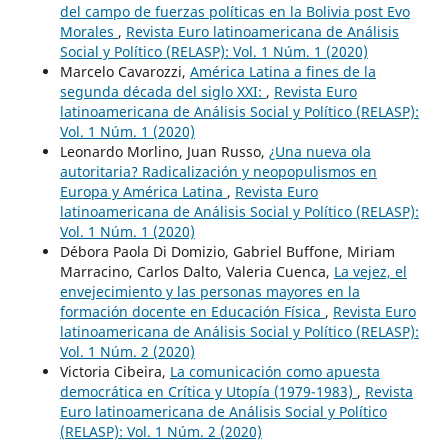
del campo de fuerzas políticas en la Bolivia post Evo
Morales
,
Revista Euro latinoamericana de Análisis
Social y Político (RELASP): Vol. 1 Núm. 1 (2020)
Marcelo Cavarozzi,
América Latina a fines de la
segunda década del siglo XXI:
,
Revista Euro
latinoamericana de Análisis Social y Político (RELASP):
Vol. 1 Núm. 1 (2020)
Leonardo Morlino, Juan Russo,
¿Una nueva ola
autoritaria? Radicalización y neopopulismos en
Europa y América Latina
,
Revista Euro
latinoamericana de Análisis Social y Político (RELASP):
Vol. 1 Núm. 1 (2020)
Débora Paola Di Domizio, Gabriel Buffone, Miriam
Marracino, Carlos Dalto, Valeria Cuenca,
La vejez, el
envejecimiento y las personas mayores en la
formación docente en Educación Física
,
Revista Euro
latinoamericana de Análisis Social y Político (RELASP):
Vol. 1 Núm. 2 (2020)
Victoria Cibeira,
La comunicación como apuesta
democrática en Crítica y Utopía (1979-1983)
,
Revista
Euro latinoamericana de Análisis Social y Político
(RELASP): Vol. 1 Núm. 2 (2020)