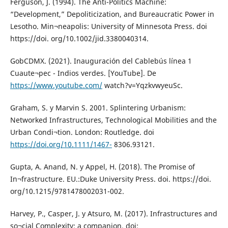
Ferguson, J. (1994). The Anti-Politics Machine:
“Development,” Depoliticization, and Bureaucratic Power in
Lesotho. Min¬neapolis: University of Minnesota Press. doi
https://doi. org/10.1002/jid.3380040314.
GobCDMX. (2021). Inauguración del Cablebús línea 1
Cuaute¬pec - Indios verdes. [YouTube]. De
https://www.youtube.com/
watch?v=YqzkvwyeuSc.
Graham, S. y Marvin S. 2001. Splintering Urbanism:
Networked Infrastructures, Technological Mobilities and the
Urban Condi¬tion. London: Routledge. doi
https://doi.org/10.1111/1467-
8306.93121.
Gupta, A. Anand, N. y Appel, H. (2018). The Promise of
In¬frastructure. EU.:Duke University Press. doi. https://doi.
org/10.1215/9781478002031-002.
Harvey, P., Casper, J. y Atsuro, M. (2017). Infrastructures and
so¬cial Complexity: a companion. doi: