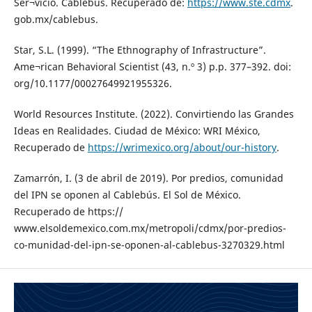
Ser¬vicio. Cablebus. Recuperado de:
https://www.ste.cdmx
.
gob.mx/cablebus.
Star, S.L. (1999). “The Ethnography of Infrastructure”.
Ame¬rican Behavioral Scientist (43, n.º 3) p.p. 377–392. doi:
org/10.1177/00027649921955326.
World Resources Institute. (2022). Convirtiendo las Grandes
Ideas en Realidades. Ciudad de México: WRI México,
Recuperado de
https://wrimexico.org/about/our-history
.
Zamarrón, I. (3 de abril de 2019). Por predios, comunidad
del IPN se oponen al Cablebús. El Sol de México.
Recuperado de https://
www.elsoldemexico.com.mx/metropoli/cdmx/por-predios-
co-munidad-del-ipn-se-oponen-al-cablebus-3270329.html