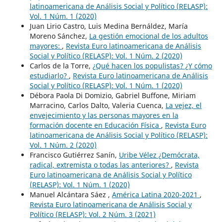
latinoamericana de Análisis Social y Político (RELASP):
Vol. 1 Núm. 1 (2020)
Juan Lirio Castro, Luis Medina Bernáldez, María
Moreno Sánchez,
La gestión emocional de los adultos
mayores:
,
Revista Euro latinoamericana de Análisis
Social y Político (RELASP): Vol. 1 Núm. 2 (2020)
Carlos de la Torre,
¿Qué hacen los populistas? ¿Y cómo
estudiarlo?
,
Revista Euro latinoamericana de Análisis
Social y Político (RELASP): Vol. 1 Núm. 1 (2020)
Débora Paola Di Domizio, Gabriel Buffone, Miriam
Marracino, Carlos Dalto, Valeria Cuenca,
La vejez, el
envejecimiento y las personas mayores en la
formación docente en Educación Física
,
Revista Euro
latinoamericana de Análisis Social y Político (RELASP):
Vol. 1 Núm. 2 (2020)
Francisco Gutiérrez Sanín,
Uribe Vélez ¿Demócrata,
radical, extremista o todas las anteriores?
,
Revista
Euro latinoamericana de Análisis Social y Político
(RELASP): Vol. 1 Núm. 1 (2020)
Manuel Alcántara Sáez ,
América Latina 2020-2021
,
Revista Euro latinoamericana de Análisis Social y
Político (RELASP): Vol. 2 Núm. 3 (2021)