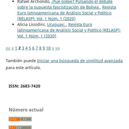
Rafael Archondo,
¿Fue golpe? Pulsando el debate
sobre la supuesta fascistización de Bolivia
,
Revista
Euro latinoamericana de Análisis Social y Político
(RELASP): Vol. 1 Núm. 1 (2020)
Alicia Lissidini,
Uruguay:
,
Revista Euro
latinoamericana de Análisis Social y Político (RELASP):
Vol. 1 Núm. 1 (2020)
<<
<
1
2
3
4
5
6
7
8
9
10
>
>>
También puede
Iniciar una búsqueda de similitud avanzada
para este artículo.
ISSN: 2683-7420
Número actual