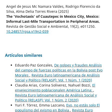
Angel de Jesus Mc Namara Valdes, Rodrigo Florencio da
Silva, Alma Delia Torres Rivera (2025)
The 'Vochotaxis' of Cuautepec in Mexico City, Mexico:
Informal Last-Mile Transportation in Peripheral Areas.
Revista de Gestão Social e Ambiental,
19
(2),
e011250.
10.24857/rgsa.v19n2-039
Artículos similares
Eduardo Paz Gonzales,
De golpes y fraudes Análisis
del campo de fuerzas políticas en la Bolivia post Evo
Morales
,
Revista Euro latinoamericana de Análisis
Social y Político (RELASP): Vol. 1 Núm. 1 (2020)
Claudia Arias, Corina Soliverez, Nahuel Bozzi,
El
envejecimiento poblacionalen América Latina:
,
Revista Euro latinoamericana de Análisis Social y
Político (RELASP): Vol. 1 Núm. 2 (2020)
Yuri F. Tórrez, Emma Lazcano,
Evo, no estás solo El
populismo del evismo en Bolivia
,
Revista Euro