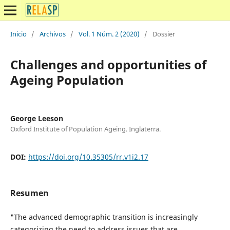
Inicio
/
Archivos
/
Vol. 1 Núm. 2 (2020)
/
Dossier
Challenges and opportunities of
Ageing Population
George Leeson
Oxford Institute of Population Ageing. Inglaterra.
DOI:
https://doi.org/10.35305/rr.v1i2.17
Resumen
"The advanced demographic transition is increasingly
categorizing the need to address issues that are