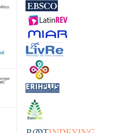
lítico
ual