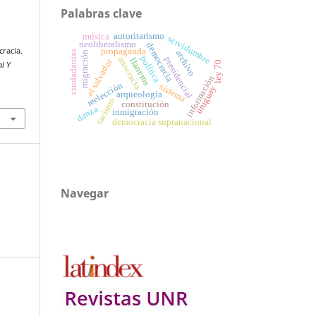
Palabras clave
autoritarismo
música
servidumbre
neoliberalismo
democracia
propaganda
cracia.
archivo
ciudadanías
migración
política
anocracia
presidencial
llaneros
el salvador
ley 70
al Y
información
reelección
sistema
uruguay
arqueología
racismo
constitución
danza
inmigración
democracia supranacional
Navegar