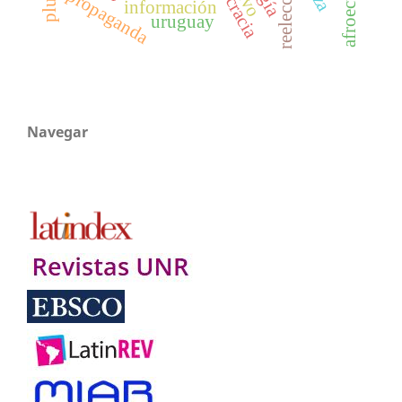
reelección
propaganda
información
uruguay
Navegar