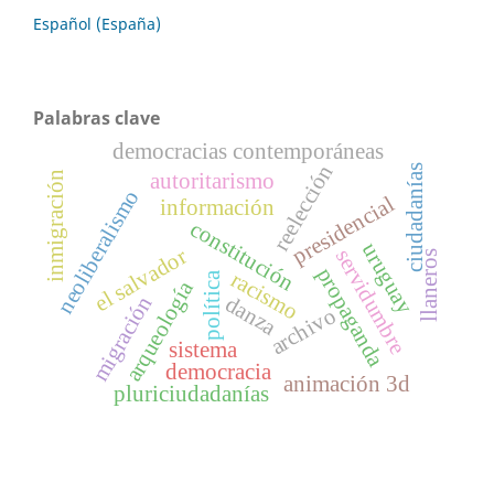
Español (España)
Palabras clave
democracias contemporáneas
reelección
ciudadanías
autoritarismo
inmigración
neoliberalismo
presidencial
información
constitución
uruguay
el salvador
servidumbre
llaneros
propaganda
racismo
política
arqueología
migración
danza
archivo
sistema
democracia
animación 3d
pluriciudadanías