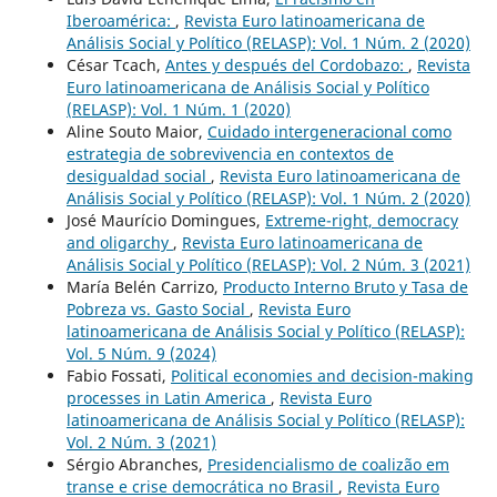
Iberoamérica:
,
Revista Euro latinoamericana de
Análisis Social y Político (RELASP): Vol. 1 Núm. 2 (2020)
César Tcach,
Antes y después del Cordobazo:
,
Revista
Euro latinoamericana de Análisis Social y Político
(RELASP): Vol. 1 Núm. 1 (2020)
Aline Souto Maior,
Cuidado intergeneracional como
estrategia de sobrevivencia en contextos de
desigualdad social
,
Revista Euro latinoamericana de
Análisis Social y Político (RELASP): Vol. 1 Núm. 2 (2020)
José Maurício Domingues,
Extreme-right, democracy
and oligarchy
,
Revista Euro latinoamericana de
Análisis Social y Político (RELASP): Vol. 2 Núm. 3 (2021)
María Belén Carrizo,
Producto Interno Bruto y Tasa de
Pobreza vs. Gasto Social
,
Revista Euro
latinoamericana de Análisis Social y Político (RELASP):
Vol. 5 Núm. 9 (2024)
Fabio Fossati,
Political economies and decision-making
processes in Latin America
,
Revista Euro
latinoamericana de Análisis Social y Político (RELASP):
Vol. 2 Núm. 3 (2021)
Sérgio Abranches,
Presidencialismo de coalizão em
transe e crise democrática no Brasil
,
Revista Euro