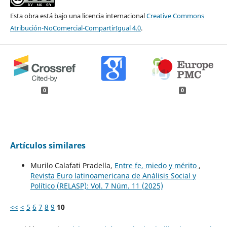
Esta obra está bajo una licencia internacional
Creative Commons
Atribución-NoComercial-CompartirIgual 4.0
.
0
0
Artículos similares
Murilo Calafati Pradella,
Entre fe, miedo y mérito
,
Revista Euro latinoamericana de Análisis Social y
Político (RELASP): Vol. 7 Núm. 11 (2025)
<<
<
5
6
7
8
9
10