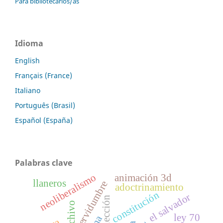
Para bibliotecarios/as
Idioma
English
Français (France)
Italiano
Português (Brasil)
Español (España)
Palabras clave
neoliberalismo
animación 3d
llaneros
servidumbre
adoctrinamiento
constitución
el salvador
reelección
archivo
ley 70