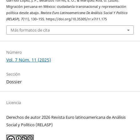
Garrido López, J. P., Betanzos Torres, E. O., & Márquez Roa, U. (2026).
Migración peruana en México: ciudadanía transnacional y representación
política desde abajo.
Revista Euro Latinoamericana De Análisis Social Y Político
(RELASP)
,
7
(11), 130–155. https://doi.org/10.35305/rr.v7i11.175
Más formatos de cita
Número
Vol. 7 Núm. 11 (2025)
Sección
Dossier
Licencia
Derechos de autor 2026 Revista Euro latinoamericana de Análisis
Social y Político (RELASP)